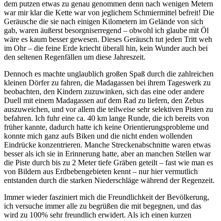
dem putzen etwas zu genau genommen denn nach wenigen Metern
war mir klar die Kette war von jeglichem Schmiermittel befreit! Die
Geräusche die sie nach einigen Kilometern im Gelände von sich
gab, waren äußerst besorgniserregend – obwohl ich glaube mit Öl
wäre es kaum besser gewesen. Dieses Geräusch tut jeden Tritt weh
im Ohr – die feine Erde kriecht überall hin, kein Wunder auch bei
den seltenen Regenfällen um diese Jahreszeit.
Dennoch es machte unglaublich großen Spaß durch die zahlreichen
kleinen Dörfer zu fahren, die Madagassen bei ihrem Tageswerk zu
beobachten, den Kindern zuzuwinken, sich das eine oder andere
Duell mit einem Madagassen auf dem Rad zu liefern, den Zebus
auszuweichen, und vor allem die teilweise sehr selektiven Pisten zu
befahren. Ich fuhr eine ca. 40 km lange Runde, die ich bereits von
früher kannte, dadurch hatte ich keine Orientierungsprobleme und
konnte mich ganz aufs Biken und die nicht enden wollenden
Eindrücke konzentrieren. Manche Streckenabschnitte waren etwas
besser als ich sie in Erinnerung hatte, aber an manchen Stellen war
die Piste durch bis zu 2 Meter tiefe Gräben geteilt – fast wie man es
von Bildern aus Erdbebengebieten kennt – nur hier vermutlich
entstanden durch die starken Niederschläge während der Regenzeit.
Immer wieder fasziniert mich die Freundlichkeit der Bevölkerung,
ich versuche immer alle zu begrüßen die mit begegnen, und das
wird zu 100% sehr freundlich erwidert. Als ich einen kurzen