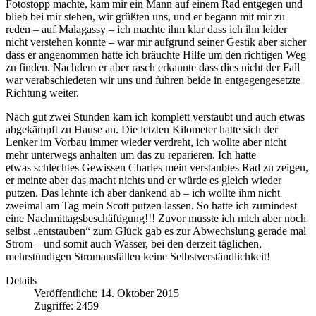
Fotostopp machte, kam mir ein Mann auf einem Rad entgegen und
blieb bei mir stehen, wir grüßten uns, und er begann mit mir zu
reden – auf Malagassy – ich machte ihm klar dass ich ihn leider
nicht verstehen konnte – war mir aufgrund seiner Gestik aber sicher
dass er angenommen hatte ich bräuchte Hilfe um den richtigen Weg
zu finden. Nachdem er aber rasch erkannte dass dies nicht der Fall
war verabschiedeten wir uns und fuhren beide in entgegengesetzte
Richtung weiter.
Nach gut zwei Stunden kam ich komplett verstaubt und auch etwas
abgekämpft zu Hause an. Die letzten Kilometer hatte sich der
Lenker im Vorbau immer wieder verdreht, ich wollte aber nicht
mehr unterwegs anhalten um das zu reparieren. Ich hatte
etwas schlechtes Gewissen Charles mein verstaubtes Rad zu zeigen,
er meinte aber das macht nichts und er würde es gleich wieder
putzen. Das lehnte ich aber dankend ab – ich wollte ihm nicht
zweimal am Tag mein Scott putzen lassen. So hatte ich zumindest
eine Nachmittagsbeschäftigung!!! Zuvor musste ich mich aber noch
selbst „entstauben“ zum Glück gab es zur Abwechslung gerade mal
Strom – und somit auch Wasser, bei den derzeit täglichen,
mehrstündigen Stromausfällen keine Selbstverständlichkeit!
Details
Veröffentlicht: 14. Oktober 2015
Zugriffe: 2459