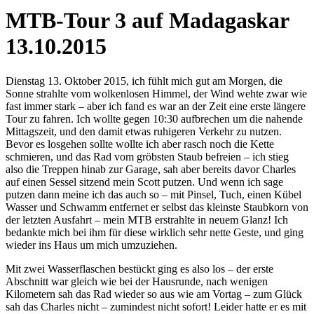
MTB-Tour 3 auf Madagaskar
13.10.2015
Dienstag 13. Oktober 2015, ich fühlt mich gut am Morgen, die
Sonne strahlte vom wolkenlosen Himmel, der Wind wehte zwar wie
fast immer stark – aber ich fand es war an der Zeit eine erste längere
Tour zu fahren. Ich wollte gegen 10:30 aufbrechen um die nahende
Mittagszeit, und den damit etwas ruhigeren Verkehr zu nutzen.
Bevor es losgehen sollte wollte ich aber rasch noch die Kette
schmieren, und das Rad vom gröbsten Staub befreien – ich stieg
also die Treppen hinab zur Garage, sah aber bereits davor Charles
auf einen Sessel sitzend mein Scott putzen. Und wenn ich sage
putzen dann meine ich das auch so – mit Pinsel, Tuch, einen Kübel
Wasser und Schwamm entfernet er selbst das kleinste Staubkorn von
der letzten Ausfahrt – mein MTB erstrahlte in neuem Glanz! Ich
bedankte mich bei ihm für diese wirklich sehr nette Geste, und ging
wieder ins Haus um mich umzuziehen.
Mit zwei Wasserflaschen bestückt ging es also los – der erste
Abschnitt war gleich wie bei der Hausrunde, nach wenigen
Kilometern sah das Rad wieder so aus wie am Vortag – zum Glück
sah das Charles nicht – zumindest nicht sofort! Leider hatte er es mit